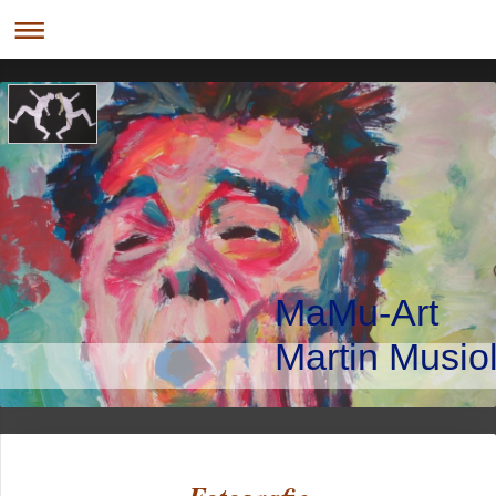
MaMu-Art
Martin Musio