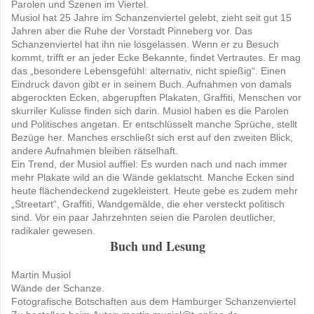
Parolen und Szenen im Viertel.
Musiol hat 25 Jahre im Schanzenviertel gelebt, zieht seit gut 15
Jahren aber die Ruhe der Vorstadt Pinneberg vor. Das
Schanzenviertel hat ihn nie losgelassen. Wenn er zu Besuch
kommt, trifft er an jeder Ecke Bekannte, findet Vertrautes. Er mag
das „besondere Lebensgefühl: alternativ, nicht spießig“. Einen
Eindruck davon gibt er in seinem Buch. Aufnahmen von damals
abgerockten Ecken, abgerupften Plakaten, Graffiti, Menschen vor
skurriler Kulisse finden sich darin. Musiol haben es die Parolen
und Politisches angetan. Er entschlüsselt manche Sprüche, stellt
Bezüge her. Manches erschließt sich erst auf den zweiten Blick,
andere Aufnahmen bleiben rätselhaft.
Ein Trend, der Musiol auffiel: Es wurden nach und nach immer
mehr Plakate wild an die Wände geklatscht. Manche Ecken sind
heute flächendeckend zugekleistert. Heute gebe es zudem mehr
„Streetart“, Graffiti, Wandgemälde, die eher versteckt politisch
sind. Vor ein paar Jahrzehnten seien die Parolen deutlicher,
radikaler gewesen.
Buch und Lesung
Martin Musiol
Wände der Schanze.
Fotografische Botschaften aus dem Hamburger Schanzenviertel