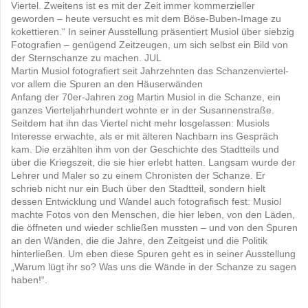
Viertel. Zweitens ist es mit der Zeit immer kommerzieller
geworden – heute versucht es mit dem Böse-Buben-Image zu
kokettieren.“ In seiner Ausstellung präsentiert Musiol über siebzig
Fotografien – genügend Zeitzeugen, um sich selbst ein Bild von
der Sternschanze zu machen. JUL
Martin Musiol fotografiert seit Jahrzehnten das Schanzenviertel-
vor allem die Spuren an den Häuserwänden
Anfang der 70er-Jahren zog Martin Musiol in die Schanze, ein
ganzes Vierteljahrhundert wohnte er in der Susannenstraße.
Seitdem hat ihn das Viertel nicht mehr losgelassen: Musiols
Interesse erwachte, als er mit älteren Nachbarn ins Gespräch
kam. Die erzählten ihm von der Geschichte des Stadtteils und
über die Kriegszeit, die sie hier erlebt hatten. Langsam wurde der
Lehrer und Maler so zu einem Chronisten der Schanze. Er
schrieb nicht nur ein Buch über den Stadtteil, sondern hielt
dessen Entwicklung und Wandel auch fotografisch fest: Musiol
machte Fotos von den Menschen, die hier leben, von den Läden,
die öffneten und wieder schließen mussten – und von den Spuren
an den Wänden, die die Jahre, den Zeitgeist und die Politik
hinterließen. Um eben diese Spuren geht es in seiner Ausstellung
„Warum lügt ihr so? Was uns die Wände in der Schanze zu sagen
haben!“.