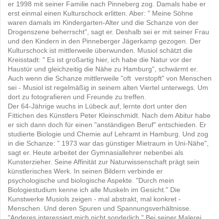
er 1998 mit seiner Familie nach Pinneberg zog. Damals habe er
erst einmal einen Kulturschock erlitten. Aber: " Meine Söhne
waren damals im Kindergarten-Alter und die Schanze von der
Drogenszene beherrscht", sagt er. Deshalb sei er mit seiner Frau
und den Kindern in den Pinneberger Jägerkamp gezogen. Der
Kulturschock ist mittlerweile überwunden. Musiol schätzt die
Kreisstadt: " Es ist großartig hier, ich habe die Natur vor der
Haustür und gleichzeitig die Nähe zu Hamburg", schwärmt er.
Auch wenn die Schanze mittlerweile "oft verstopft" von Menschen
sei - Musiol ist regelmäßig in seinem alten Viertel unterwegs. Um
dort zu fotografieren und Freunde zu treffen.
Der 64-Jährige wuchs in Lübeck auf, lernte dort unter den
Fittichen des Künstlers Peter Kleinschmidt. Nach dem Abitur habe
er sich dann doch für einen "anständigen Beruf" entschieden. Er
studierte Biologie und Chemie auf Lehramt in Hamburg. Und zog
in die Schanze: " 1973 war das günstiger Mietraum in Uni-Nähe",
sagt er. Heute arbeitet der Gymnasiallehrer nebenbei als
Kunsterzieher. Seine Affinität zur Naturwissenschaft prägt sein
künstlerisches Werk. In seinen Bildern verbinde er
psychologische und biologische Aspekte. "Durch mein
Biologiestudium kenne ich alle Muskeln im Gesicht." Die
Kunstwerke Musiols zeigen - mal abstrakt, mal konkret -
Menschen. Und deren Spuren und Spannungsverhältnisse.
"Anderes interessiert mich nicht sonderlich." Bei seiner Malerei