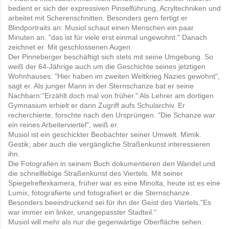
bedient er sich der expressiven Pinselführung, Acryltechniken und
arbeitet mit Scherenschnitten. Besonders gern fertigt er
Blindportraits an: Musiol schaut einen Menschen ein paar
Minuten an. "das ist für viele erst einmal ungewohnt." Danach
zeichnet er. Mit geschlossenen Augen.
Der Pinneberger beschäftigt sich stets mit seine Umgebung. So
weiß der 64-Jährige auch um die Geschichte seines jetztigen
Wohnhauses: "Hier haben im zweiten Weltkrieg Nazies gewohnt",
sagt er. Als junger Mann in der Sternschanze bat er seine
Nachbarn:"Erzählt doch mal von früher." Als Lehrer am dortigen
Gymnasium erhielt er dann Zugriff aufs Schularchiv. Er
recherchierte, forschte nach den Ursprüngen. "Die Schanze war
ein reines Arbeiterviertel", weiß er.
Musiol ist ein geschickter Beobachter seiner Umwelt. Mimik.
Gestik, aber auch die vergängliche Straßenkunst interessieren
ihn.
Die Fotografien in seinem Buch dokumentieren den Wandel und
die schnelllebige Straßenkunst des Viertels. Mit seiner
Spiegelreflexkamera, früher war es eine Minolta, heute ist es eine
Lumix, fotografierte und fotografiert er die Sternschanze.
Besonders beeindruckend sei für ihn der Geist des Viertels."Es
war immer ein linker, unangepasster Stadteil."
Musiol will mehr als nur die gegenwärtige Oberfläche sehen.