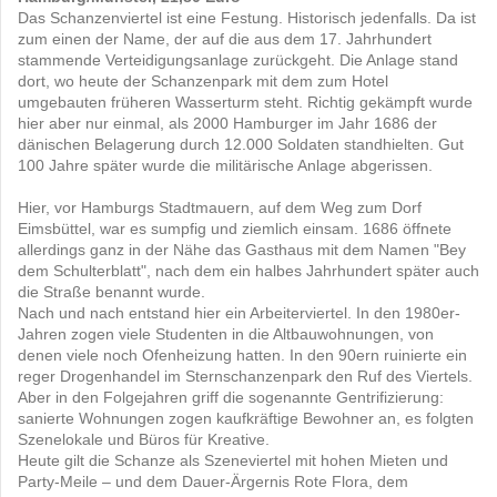
Das Schanzenviertel ist eine Festung. Historisch jedenfalls. Da ist
zum einen der Name, der auf die aus dem 17. Jahrhundert
stammende Verteidigungsanlage zurückgeht. Die Anlage stand
dort, wo heute der Schanzenpark mit dem zum Hotel
umgebauten früheren Wasserturm steht. Richtig gekämpft wurde
hier aber nur einmal, als 2000 Hamburger im Jahr 1686 der
dänischen Belagerung durch 12.000 Soldaten standhielten. Gut
100 Jahre später wurde die militärische Anlage abgerissen.
Hier, vor Hamburgs Stadtmauern, auf dem Weg zum Dorf
Eimsbüttel, war es sumpfig und ziemlich einsam. 1686 öffnete
allerdings ganz in der Nähe das Gasthaus mit dem Namen "Bey
dem Schulterblatt", nach dem ein halbes Jahrhundert später auch
die Straße benannt wurde.
Nach und nach entstand hier ein Arbeiterviertel. In den 1980er-
Jahren zogen viele Studenten in die Altbauwohnungen, von
denen viele noch Ofenheizung hatten. In den 90ern ruinierte ein
reger Drogenhandel im Sternschanzenpark den Ruf des Viertels.
Aber in den Folgejahren griff die sogenannte Gentrifizierung:
sanierte Wohnungen zogen kaufkräftige Bewohner an, es folgten
Szenelokale und Büros für Kreative.
Heute gilt die Schanze als Szeneviertel mit hohen Mieten und
Party-Meile – und dem Dauer-Ärgernis Rote Flora, dem