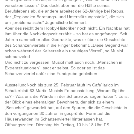
versetzen lassen.“ Das deckt aber nur die Hälfte seines
Berufslebens ab, die andere arbeitet der 62-Jährige bei Rebus,
der „Regionalen Beratungs- und Unterstützungsstelle“, die sich
um „problematische“ Jugendliche kümmert.
Aber des reicht dem Hobby-Historiker noch nicht. Ein Nachbar hat
ihm über die Nachkriegszeit erzählt – so hat es angefangen. Seit
Jahren sammelt er alles Gedruckte, was er über die Geschichte
des Schanzenviertels in die Finger bekommt. „Diese Gegend war
schon während der Kaiserzeit ein unruhiges Viertel“, so Musiol
schmunzelnd.
Und nicht zu vergessen: Musiol malt auch noch. „Menschen in
Extremsituationen“, sagt er selbst. So oder so ist das
Schanzenviertel dafür eine Fundgrube gebleiben.
AusstellungNoch bis zum 25. Februar läuft im Cafe`larigo im
Schulterblatt 63 Martin Musiols Fotoausstellung „Warum lügt ihr
so? - Was uns die Wände in der Schanze zu sagen haben“. Es ist
der Blick eines ehemaligen Bewohners, der sich zu einem
„Besucher“ gewandelt hat, auf den Spuren, die die Geschichte in
den vergangenen 30 Jahren in gesprühter Form auf die
Häuserwänden im Schanzenviertel hinterlassen hat.
Öffnungszeiten: Dienstag bis Freitag, 10 bis 18 Uhr. FS