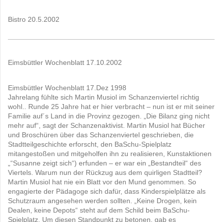
Bistro 20.5.2002
Eimsbüttler Wochenblatt 17.10.2002
Eimsbüttler Wochenblatt 17.Dez 1998
Jahrelang fühlte sich Martin Musiol im Schanzenviertel richtig
wohl.. Runde 25 Jahre hat er hier verbracht – nun ist er mit seiner
Familie auf´s Land in die Provinz gezogen. „Die Bilanz ging nicht
mehr auf“, sagt der Schanzenaktivist. Martin Musiol hat Bücher
und Broschüren über das Schanzenviertel geschrieben, die
Stadtteilgeschichte erforscht, den BaSchu-Spielplatz
mitangestoßen und mitgeholfen ihn zu realisieren, Kunstaktionen
„“Susanne zeigt sich“) erfunden – er war ein „Bestandteil“ des
Viertels. Warum nun der Rückzug aus dem quirligen Stadtteil?
Martin Musiol hat nie ein Blatt vor den Mund genommen. So
engagierte der Pädagoge sich dafür, dass Kinderspielplätze als
Schutzraum angesehen werden sollten. „Keine Drogen, kein
Dealen, keine Depots“ steht auf dem Schild beim BaSchu-
Spielplatz. Um diesen Standpunkt zu betonen, gab es