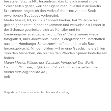
besetzten Stadtteil-Kulturzentrum, das kürzlich erneut in die
Schlagzeilen geriet, weil der Eigentümer, Investor Klausmartin
Kretschmer, angeblich den Verkauf des einst von der Stadt
erworbenen Gebäudes vorbereitet.
Martin Musiol, 63, kam als Student hierher, hat 25 Jahre hier
gelebt, geheiratet, Kinder bekommen und zeitweise als Lehrer in
der Schanze gearbeitet, sich als Künstler und im
Sanierungsbeirat engagiert – und "sein" Viertel immer wieder
fotografiert, über Jahrzehnte. Seine "Fotografischen Botschaften
aus dem Hamburger Schanzenviertel" hat er jetzt als Buch
herausgebracht. Mit den Bildern will er eine Geschichte erzählen
"von den Menschen, die hier an den Wänden Spuren hinterlassen
haben".
Martin Musiol, Wände der Schanze, Verlag Auf Der Warft,
Hamburg/Münster, 21,80 Euro (plus Porto, zu beziehen über
martin.musiol@t-online.de
)
(cri)
Bürgerlicher Hinweis vor anarchischer Wandbemalung