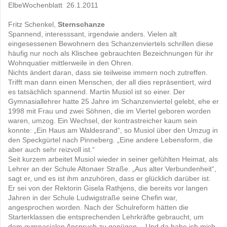
ElbeWochenblatt 26.1.2011
Fritz Schenkel,
Sternschanze
Spannend, interesssant, irgendwie anders. Vielen alt
eingesessenen Bewohnern des Schanzenviertels schrillen diese
häufig nur noch als Klischee gebrauchten Bezeichnungen für ihr
Wohnquatier mittlerweile in den Ohren.
Nichts ändert daran, dass sie teilweise immern noch zutreffen.
Trifft man dann einen Menschen, der all dies repräsentiert, wird
es tatsächlich spannend. Martin Musiol ist so einer. Der
Gymnasiallehrer hatte 25 Jahre im Schanzenviertel gelebt, ehe er
1998 mit Frau und zwei Söhnen, die im Viertel geboren worden
waren, umzog. Ein Wechsel, der kontrastreicher kaum sein
konnte: „Ein Haus am Waldesrand“, so Musiol über den Umzug in
den Speckgürtel nach Pinneberg. „Eine andere Lebensform, die
aber auch sehr reizvoll ist.“
Seit kurzem arbeitet Musiol wieder in seiner gefühlten Heimat, als
Lehrer an der Schule Altonaer Straße. „Aus alter Verbundenheit“,
sagt er, und es ist ihm anzuhören, dass er glücklich darüber ist.
Er sei von der Rektorin Gisela Rathjens, die bereits vor langen
Jahren in der Schule Ludwigstraße seine Chefin war,
angesprochen worden. Nach der Schulreform hätten die
Starterklassen die entsprechenden Lehrkräfte gebraucht, um
dem gymnasialen Anspruch zu genügen. „ Und da habe ich mich