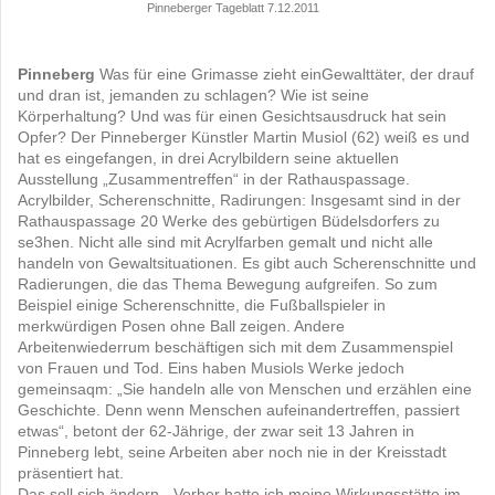
Pinneberger Tageblatt 7.12.2011
Pinneberg
Was für eine Grimasse zieht einGewalttäter, der drauf
und dran ist, jemanden zu schlagen? Wie ist seine
Körperhaltung? Und was für einen Gesichtsausdruck hat sein
Opfer? Der Pinneberger Künstler Martin Musiol (62) weiß es und
hat es eingefangen, in drei Acrylbildern seine aktuellen
Ausstellung „Zusammentreffen“ in der Rathauspassage.
Acrylbilder, Scherenschnitte, Radirungen: Insgesamt sind in der
Rathauspassage 20 Werke des gebürtigen Büdelsdorfers zu
se3hen. Nicht alle sind mit Acrylfarben gemalt und nicht alle
handeln von Gewaltsituationen. Es gibt auch Scherenschnitte und
Radierungen, die das Thema Bewegung aufgreifen. So zum
Beispiel einige Scherenschnitte, die Fußballspieler in
merkwürdigen Posen ohne Ball zeigen. Andere
Arbeitenwiederrum beschäftigen sich mit dem Zusammenspiel
von Frauen und Tod. Eins haben Musiols Werke jedoch
gemeinsaqm: „Sie handeln alle von Menschen und erzählen eine
Geschichte. Denn wenn Menschen aufeinandertreffen, passiert
etwas“, betont der 62-Jährige, der zwar seit 13 Jahren in
Pinneberg lebt, seine Arbeiten aber noch nie in der Kreisstadt
präsentiert hat.
Das soll sich ändern. „Vorher hatte ich meine Wirkungsstätte im