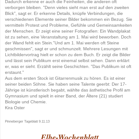
Dadurch erkenne er auch die Feinheiten, die anderen oft
verborgen bleiben. "Denn vieles sieht man erst auf den zweiten
Blick", sagt er. Er erkenne Details, knüpfe Verbindungen, die
verschiedenen Elemente seiner Bilder bekommen ein Bezug. Sie
vermitteln Protest und Probleme, Gefühle und Gemeinsamkeiten
der Menschen. Er zeigt eine seiner Fotografien: Ein Wandplakat
ist zu sehen, eine Veranstaltung am 1. Mai wird beworben. Doch
der Wand fehlt ein Stein."Und am 1. Mai werden oft Steine
geschmissen", sagt er und schmunzelt. Mehrere Lesungen mit
Lichtbildervortrag hielt er schon zu dem Buch. Er zeigt die Bilder
und lässt sein Publikum erst einemal selbst sehen. Dann erklärt
er, was er sieht. Erzählt seine Geschichten. "Das Publikum ist oft
erstaunt."
Aus dem ersten Stock ist Gitarrenmusik zu hören. Es ist einer
seiner beiden Söhne. Sie haben seine Talente geerbt: Der 17-
Jährige ist künstlerisch begabt, wählte das ästhetische Profil am
Gymnasium und spielt in einer Band, der Ältere (21) studiert
Biologie und Chemie.
Kira Oster
Pinneberger Tageblatt 9.11.13
Elbe-Wochenblatt