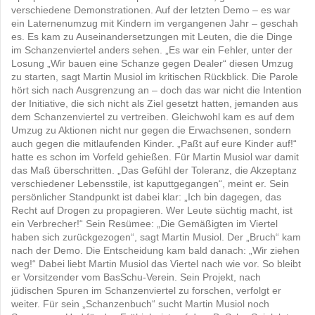
verschiedene Demonstrationen. Auf der letzten Demo – es war
ein Laternenumzug mit Kindern im vergangenen Jahr – geschah
es. Es kam zu Auseinandersetzungen mit Leuten, die die Dinge
im Schanzenviertel anders sehen. „Es war ein Fehler, unter der
Losung „Wir bauen eine Schanze gegen Dealer“ diesen Umzug
zu starten, sagt Martin Musiol im kritischen Rückblick. Die Parole
hört sich nach Ausgrenzung an – doch das war nicht die Intention
der Initiative, die sich nicht als Ziel gesetzt hatten, jemanden aus
dem Schanzenviertel zu vertreiben. Gleichwohl kam es auf dem
Umzug zu Aktionen nicht nur gegen die Erwachsenen, sondern
auch gegen die mitlaufenden Kinder. „Paßt auf eure Kinder auf!“
hatte es schon im Vorfeld gehießen. Für Martin Musiol war damit
das Maß überschritten. „Das Gefühl der Toleranz, die Akzeptanz
verschiedener Lebensstile, ist kaputtgegangen“, meint er. Sein
persönlicher Standpunkt ist dabei klar: „Ich bin dagegen, das
Recht auf Drogen zu propagieren. Wer Leute süchtig macht, ist
ein Verbrecher!“ Sein Resümee: „Die Gemäßigten im Viertel
haben sich zurückgezogen“, sagt Martin Musiol. Der „Bruch“ kam
nach der Demo. Die Entscheidung kam bald danach: „Wir ziehen
weg!“ Dabei liebt Martin Musiol das Viertel nach wie vor. So bleibt
er Vorsitzender vom BasSchu-Verein. Sein Projekt, nach
jüdischen Spuren im Schanzenviertel zu forschen, verfolgt er
weiter. Für sein „Schanzenbuch“ sucht Martin Musiol noch