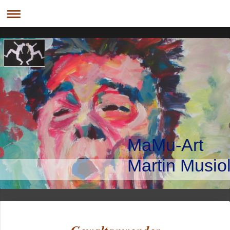
MaMu-Art
Martin Musio